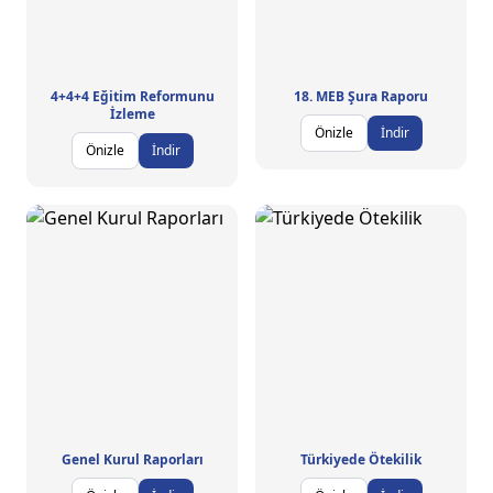
4+4+4 Eğitim Reformunu
18. MEB Şura Raporu
İzleme
Önizle
İndir
Önizle
İndir
Genel Kurul Raporları
Türkiyede Ötekilik