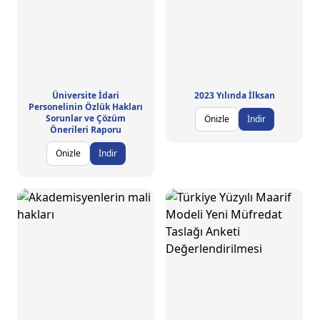
Üniversite İdari
2023 Yılında İlksan
Personelinin Özlük Hakları
Sorunlar ve Çözüm
Önizle
İndir
Önerileri Raporu
Önizle
İndir