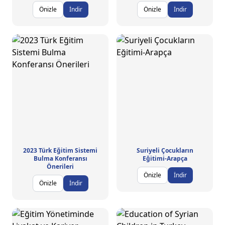
Önizle
İndir
Önizle
İndir
2023 Türk Eğitim Sistemi
Suriyeli Çocukların
Bulma Konferansı
Eğitimi-Arapça
Önerileri
Önizle
İndir
Önizle
İndir