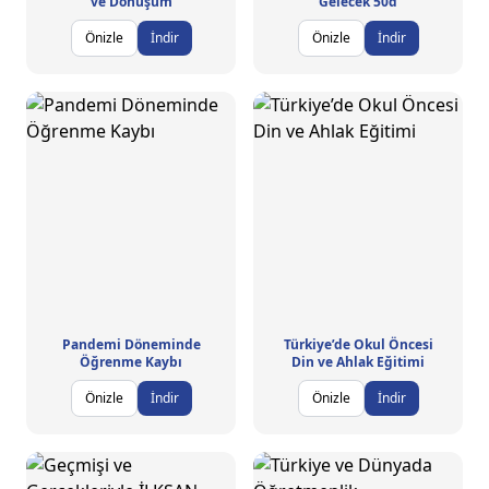
ve Dönüşüm
Gelecek 50d
Önizle
İndir
Önizle
İndir
Pandemi Döneminde
Türkiye’de Okul Öncesi
Öğrenme Kaybı
Din ve Ahlak Eğitimi
Önizle
İndir
Önizle
İndir