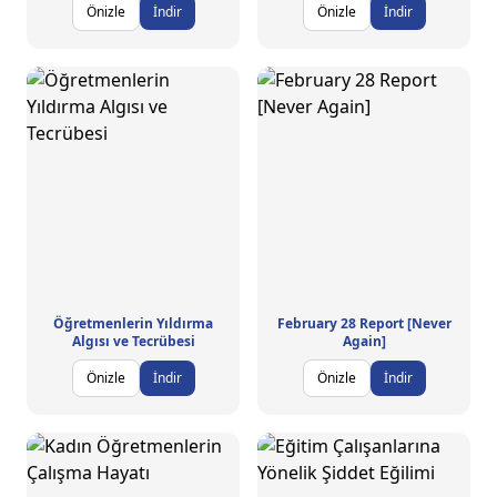
Önizle
İndir
Önizle
İndir
Öğretmenlerin Yıldırma
February 28 Report [Never
Algısı ve Tecrübesi
Again]
Önizle
İndir
Önizle
İndir