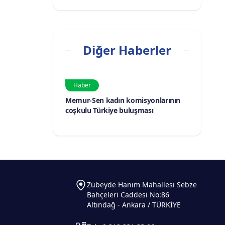
Diğer Haberler
Haber
Memur-Sen kadın komisyonlarının
coşkulu Türkiye buluşması
Zübeyde Hanım Mahallesi Sebze
Bahçeleri Caddesi No:86
Altındağ - Ankara / TÜRKİYE