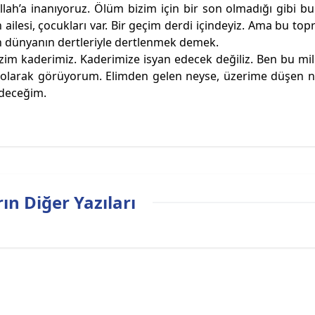
lah’a inanıyoruz. Ölüm bizim için bir son olmadığı gibi b
 ailesi, çocukları var. Bir geçim derdi içindeyiz. Ama bu top
 dünyanın dertleriyle dertlenmek demek.
im kaderimiz. Kaderimize isyan edecek değiliz. Ben bu mill
ef olarak görüyorum. Elimden gelen neyse, üzerime düşen 
edeceğim.
ın Diğer Yazıları