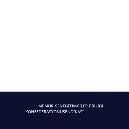
MEMUR-SEN
EĞİTİMCİLER BİRLİĞİ
KONFEDERASYONU
SENDİKASI