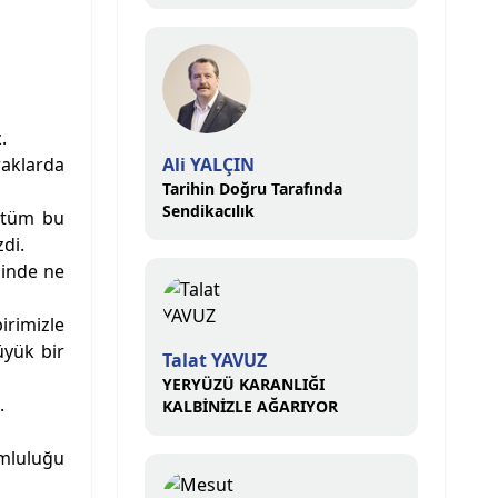
VE ÜZERİMİZE DÜŞEN
SORUMLULUĞU
ÜSTLENMELİYİZ
.
raklarda
Ali YALÇIN
Tarihin Doğru Tarafında
Sendikacılık
k tüm bu
zdi.
çinde ne
irimizle
üyük bir
Talat YAVUZ
YERYÜZÜ KARANLIĞI
.
KALBİNİZLE AĞARIYOR
mluluğu