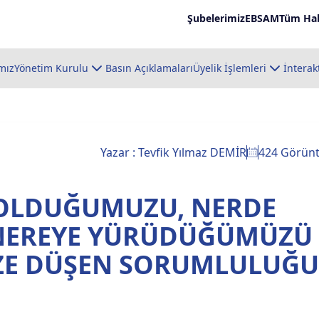
Şubelerimiz
EBSAM
Tüm Hab
mız
Yönetim Kurulu
Basın Açıklamaları
Üyelik İşlemleri
İnterak
Yazar : Tevfik Yılmaz DEMİR
424 Görün
OLDUĞUMUZU, NERDE
EREYE YÜRÜDÜĞÜMÜZÜ 
İZE DÜŞEN SORUMLULUĞU