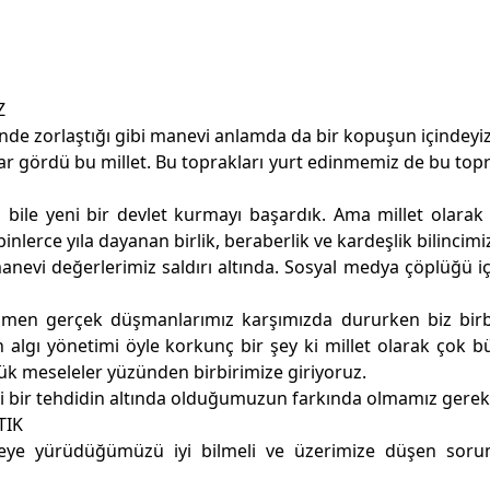
Z
de zorlaştığı gibi manevi anlamda da bir kopuşun içindeyiz
ar gördü bu millet. Bu toprakları yurt edinmemiz de bu top
da bile yeni bir devlet kurmayı başardık. Ama millet olara
nlerce yıla dayanan birlik, beraberlik ve kardeşlik bilincimi
anevi değerlerimiz saldırı altında. Sosyal medya çöplüğü i
ağmen gerçek düşmanlarımız karşımızda dururken biz birb
algı yönetimi öyle korkunç bir şey ki millet olarak çok b
k meseleler yüzünden birbirimize giriyoruz.
i bir tehdidin altında olduğumuzun farkında olmamız gerek
TIK
e yürüdüğümüzü iyi bilmeli ve üzerimize düşen soru