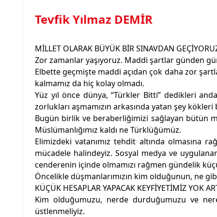
Tevfik Yılmaz DEMİR
MİLLET OLARAK BÜYÜK BİR SINAVDAN GEÇİYORU
Zor zamanlar yaşıyoruz. Maddi şartlar günden gün
Elbette geçmişte maddi açıdan çok daha zor şartl
kalmamız da hiç kolay olmadı.
Yüz yıl önce dünya, “Türkler Bitti” dedikleri an
zorlukları aşmamızın arkasında yatan şey kökleri bi
Bugün birlik ve beraberliğimizi sağlayan bütün m
Müslümanlığımız kaldı ne Türklüğümüz.
Elimizdeki vatanımız tehdit altında olmasına r
mücadele halindeyiz. Sosyal medya ve uygulanan 
cenderenin içinde olmamızı rağmen gündelik küçü
Öncelikle düşmanlarımızın kim olduğunun, ne gib
KÜÇÜK HESAPLAR YAPACAK KEYFİYETİMİZ YOK AR
Kim olduğumuzu, nerde durduğumuzu ve nerey
üstlenmeliyiz.