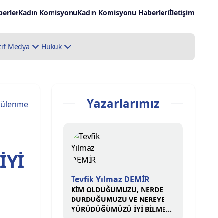
erler
Kadın Komisyonu
Kadın Komisyonu Haberleri
İletişim
tif Medya
Hukuk
Yazarlarımız
tülenme
İYİ
Tevfik Yılmaz DEMİR
KİM OLDUĞUMUZU, NERDE
DURDUĞUMUZU VE NEREYE
YÜRÜDÜĞÜMÜZÜ İYİ BİLMELİ