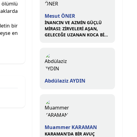
u ölümlü
raklarda
Mesut ÖNER
İNANCIN VE AZMİN GÜÇLÜ
etin bir
MİRASI: ZİRVELERİ AŞAN,
neyse en
GELECEĞE UZANAN KOCA BİR
ÇINAR
Abdülaziz AYDIN
Muammer KARAMAN
KARAMAN’DA BİR AVUÇ