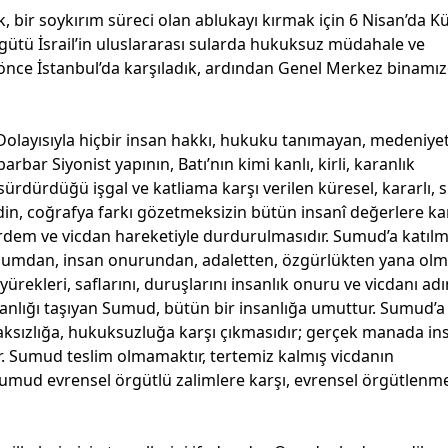
 bir soykırım süreci olan ablukayı kırmak için 6 Nisan’da K
gütü İsrail’in uluslararası sularda hukuksuz müdahale ve
nce İstanbul’da karşıladık, ardından Genel Merkez binamı
. Dolayısıyla hiçbir insan hakkı, hukuku tanımayan, medeniye
bar Siyonist yapının, Batı’nın kimi kanlı, kirli, karanlık
ürdürdüğü işgal ve katliama karşı verilen küresel, kararlı, s
din, coğrafya farkı gözetmeksizin bütün insanî değerlere ka
, erdem ve vicdan hareketiyle durdurulmasıdır. Sumud’a katıl
mdan, insan onurundan, adaletten, özgürlükten yana olma
kleri, saflarını, duruşlarını insanlık onuru ve vicdanı ad
insanlığı taşıyan Sumud, bütün bir insanlığa umuttur. Sumud’
aksızlığa, hukuksuzluğa karşı çıkmasıdır; gerçek manada ins
r. Sumud teslim olmamaktır, tertemiz kalmış vicdanın
. Sumud evrensel örgütlü zalimlere karşı, evrensel örgütlenm