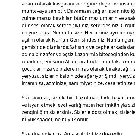
adamı olarak kavgasını verdiğiniz değerler, insanın
muhtevaya sahiptir. Davamızın çağları aşan niteli
zulme maruz bırakılan bütün mazlumların ve asalet
gür sesi olarak sefere çıktınız, seferdesiniz. Örgütl
ediyorsunuz. Nemutlu size. Her biriniz ayrı bir öykü,
açılım olarak Nuh’un Gemisindesiniz. Nuh’un gemi
gemisinde olanlardır.Şahsınız ve cephe arkadaşla
adına bir zafer ve eşsiz kazanımla biteceğinden 
cihadınız, eni sonu Allah tarafından mutlaka cenn
çocuklarınıza ve bizlere miras olarak bırakacağınız
yeryüzü, sizlerin kalbinizde ağarıyor. Şimdi, yery
imanınıza, azminize, samimiyetinize, cesaretinize
Sizi tanımak, sizinle birlikte olmak, birlikte yürüme
ve isyan etmek, evet varlığımızın her imkânıyla si
zenginliğim sizlersiniz. Sizlerle dost olmak, sizle
büyük saadet, ne büyük onur.
Size dua ediyoruz. Ama asıl siz bize dua edin.