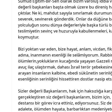
Sumud Eğitim-Bir-Sen olarak bizim varoluş iddia ve
değerli başkanları başta olmak üzere bu direniş 
çıktılar. Ne ki, mahdut sayıyla sınırlamak durumun
severek, sevinerek gönderdik. Onlar da düğüne bay
yolculuğun sonu dünya değerleriyle başka türlü 
teslimiyetin sevinç ve huzuruyla kabullenmeleri, 
koymuştur.
Bizi yoktan var eden, bize hayat, anlam, vicdan, f
adına, inanmanın esenliği ile selâmlıyorum. Rabb
ölümlerin,yoklukların kucağında yaşayan Gazzeli 
avuç ilaç ulaştırmak, dahası İsrail terör şebekesi
arayan insanların kalbine, ebedi sükûnetin serinli
esenliğinin serinliğini hissettiren dostlar nasip ets
Sizler değerli Başkanlarım, hak için haksızlığa karşı
gerçekleştiren siz değerli başkanlarım, bizim için
destansı bir görev icra ettiniz, ediyorsunuz. Siz d
adalete, ölümden hayata, barbarlıktan medeniyete u