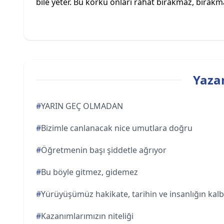
bile yeter. Bu korku onları rahat bırakmaz, bırakma
Yazar
#
YARIN GEÇ OLMADAN
#
Bizimle canlanacak nice umutlara doğru
#
Öğretmenin başı şiddetle ağrıyor
#
Bu böyle gitmez, gidemez
#
Yürüyüşümüz hakikate, tarihin ve insanlığın kal
#
Kazanımlarımızın niteliği