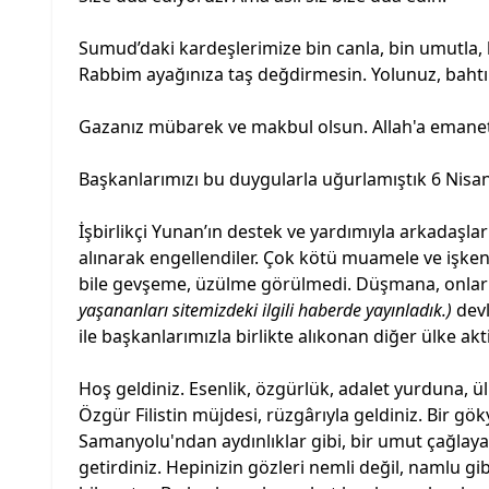
Sumud’daki kardeşlerimize bin canla, bin umutla, b
Rabbim ayağınıza taş değdirmesin. Yolunuz, bahtın
Gazanız mübarek ve makbul olsun. Allah'a emanet
Başkanlarımızı bu duygularla uğurlamıştık 6 Nisan
İşbirlikçi Yunan’ın destek ve yardımıyla arkadaşlar
alınarak engellendiler. Çok kötü muamele ve işke
bile gevşeme, üzülme görülmedi. Düşmana, onları ti
yaşananları sitemizdeki ilgili haberde yayınladık.)
devl
ile başkanlarımızla birlikte alıkonan diğer ülke akti
Hoş geldiniz. Esenlik, özgürlük, adalet yurduna, ül
Özgür Filistin müjdesi, rüzgârıyla geldiniz. Bir gö
Samanyolu'ndan aydınlıklar gibi, bir umut çağlayanı
getirdiniz. Hepinizin gözleri nemli değil, namlu g