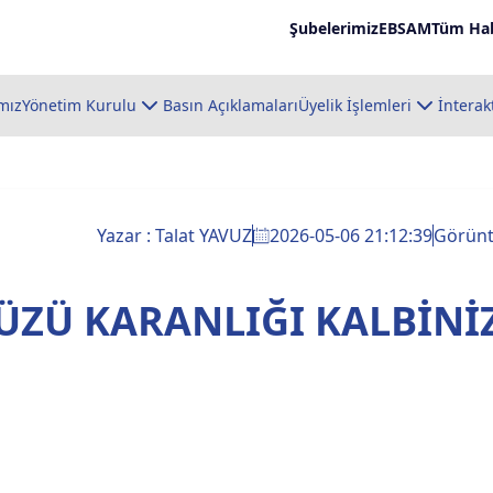
Şubelerimiz
EBSAM
Tüm Hab
mız
Yönetim Kurulu
Basın Açıklamaları
Üyelik İşlemleri
İnterak
Yazar : Talat YAVUZ
2026-05-06 21:12:39
Görün
ÜZÜ KARANLIĞI KALBİNİ