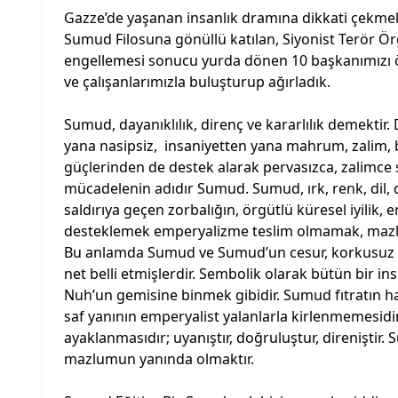
Gazze’de yaşanan insanlık dramına dikkati çekmek,
Sumud Filosuna gönüllü katılan, Siyonist Terör Ör
engellemesi sonucu yurda dönen 10 başkanımızı ö
ve çalışanlarımızla buluşturup ağırladık.
Sumud, dayanıklılık, direnç ve kararlılık demektir
yana nasipsiz, insaniyetten yana mahrum, zalim, bar
güçlerinden de destek alarak pervasızca, zalimce s
mücadelenin adıdır Sumud. Sumud, ırk, renk, dil, 
saldırıya geçen zorbalığın, örgütlü küresel iyilik
desteklemek emperyalizme teslim olmamak, mazlu
Bu anlamda Sumud ve Sumud’un cesur, korkusuz yüre
net belli etmişlerdir. Sembolik olarak bütün bir 
Nuh’un gemisine binmek gibidir. Sumud fıtratın h
saf yanının emperyalist yalanlarla kirlenmemesidi
ayaklanmasıdır; uyanıştır, doğruluştur, direniştir
mazlumun yanında olmaktır.