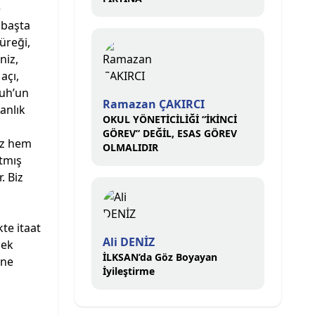
e
 başta
üreği,
niz,
açı,
Nuh’un
Ramazan ÇAKIRCI
anlık
OKUL YÖNETİCİLİĞİ “İKİNCİ
GÖREV” DEĞİL, ESAS GÖREV
iz hem
OLMALIDIR
atmış
. Biz
kte itaat
Ali DENİZ
çek
İLKSAN’da Göz Boyayan
 ne
İyileştirme