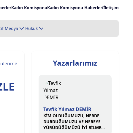
erler
Kadın Komisyonu
Kadın Komisyonu Haberleri
İletişim
tif Medya
Hukuk
Yazarlarımız
tülenme
ZLE
Tevfik Yılmaz DEMİR
KİM OLDUĞUMUZU, NERDE
DURDUĞUMUZU VE NEREYE
YÜRÜDÜĞÜMÜZÜ İYİ BİLMELİ