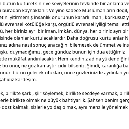
 bütün kültürel sınır ve seviyelerinin fevkinde bir anlama v
ği buradan kaynaklanır. Ve yine sadece Müslümanların değil,
ini yitirmemiş insanlık onurunun kararlı imanı, korkusuz y
ü evrensel kötülüğe karşı, örgütlü evrensel iyiliği temsil etti
 her biriniz ayrı bir iman, imkân, dünya, her biriniz ayrı bir 
sinde olanlar kurtulacaklardır. Daha doğrusu kurtulanlar 
rınız adına nasıl sonuçlanacağını bilemesek de ümmet ve ins
kuşku duymadığımız, gece gündüz bunun için dua ettiğimiz
etle mükâfatlandırılacaktır. Hem kendiniz adına yüklendiğin
 bu onur, ne göz kamaştırıcıdır bilseniz. Şimdi, karanlığa b
üzünün bütün gelecek ufukları, önce gözlerinizde aydınlanıyor
 şahidiz kardeşim.
k, birlikte şarkı, şiir söylemek, birlikte secdeye varmak, birli
zlerle birlikte olmak ne büyük bahtiyarlık. Şahsen benim ger
rle dost kalmak, sizlerle yoldaş olmak, aynı menzile yönelmek