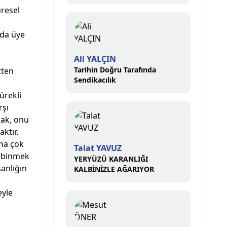
VE ÜZERİMİZE DÜŞEN
üresel
SORUMLULUĞU
ÜSTLENMELİYİZ
zda üye
Ali YALÇIN
Tarihin Doğru Tarafında
tten
Sendikacılık
ürekli
rşı
mak, onu
ktır.
ına çok
Talat YAVUZ
a binmek
YERYÜZÜ KARANLIĞI
anlığın
KALBİNİZLE AĞARIYOR
eyle