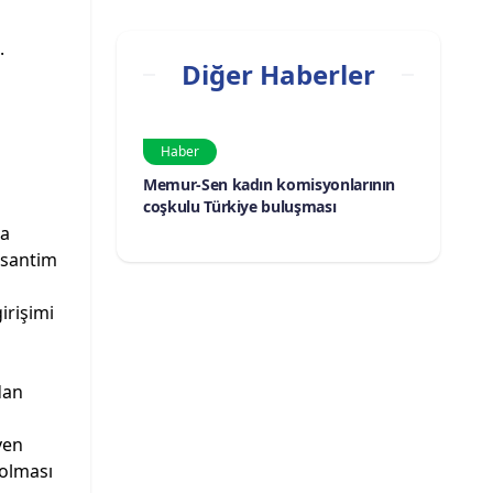
.
Diğer Haberler
Haber
Memur-Sen kadın komisyonlarının
coşkulu Türkiye buluşması
na
 santim
irişimi
dan
ven
 olması