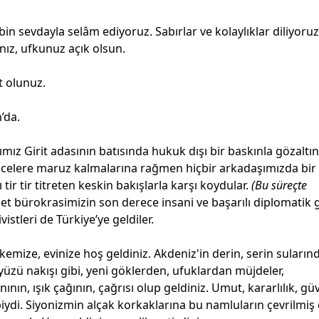
in sevdayla selâm ediyoruz. Sabırlar ve kolaylıklar diliyoruz
ız, ufkunuz açık olsun.
 olunuz.
’da.
ımız Girit adasının batısında hukuk dışı bir baskınla gözaltı
ncelere maruz kalmalarına rağmen hiçbir arkadaşımızda bir
r tir titreten keskin bakışlarla karşı koydular.
(Bu süreçte
et bürokrasimizin son derece insani ve başarılı diplomatik g
vistleri de Türkiye’ye geldiler.
kemize, evinize hoş geldiniz. Akdeniz'in derin, serin suların
kyüzü nakışı gibi, yeni göklerden, ufuklardan müjdeler,
nın, ışık çağının, çağrısı olup geldiniz. Umut, kararlılık, gü
ibiydi. Siyonizmin alçak korkaklarına bu namluların çevrilmiş