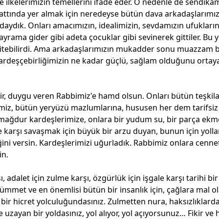
 ilkelerimizin temellerini ifade eder. O nedenle de sendika
hattında yer almak için neredeyse bütün dava arkadaşlarımı
daydık. Onları amacımızın, idealimizin, sevdamızın ufukları
rama gider gibi adeta çocuklar gibi sevinerek gittiler. Bu y
bitebilirdi. Ama arkadaşlarımızın mukadder sonu muazzam b
kardeşçebirliğimizin ne kadar güçlü, sağlam olduğunu ortay
ikir, duygu veren Rabbimiz'e hamd olsun. Onları bütün teşkil
imiz, bütün yeryüzü mazlumlarına, hususen her dem tarifsiz
mağdur kardeşlerimize, onlara bir yudum su, bir parça ekme
ne karşı savaşmak için büyük bir arzu duyan, bunun için yolla
ğini versin. Kardeşlerimizi uğurladık. Rabbimiz onlara cenne
in.
, adalet için zulme karşı, özgürlük için işgale karşı tarihi bi
, ümmet ve en önemlisi bütün bir insanlık için, çağlara mal o
e bir hicret yolculuğundasınız. Zulmetten nura, haksızlıklard
zayan bir yoldasınız, yol alıyor, yol açıyorsunuz… Fikir ve 