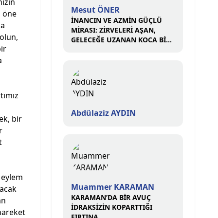
mızın
Mesut ÖNER
z öne
İNANCIN VE AZMİN GÜÇLÜ
na
MİRASI: ZİRVELERİ AŞAN,
olun,
GELECEĞE UZANAN KOCA BİR
ir
ÇINAR
a
atımız
Abdülaziz AYDIN
k, bir
r
t
r eylem
Muammer KARAMAN
lacak
KARAMAN’DA BİR AVUÇ
an
İDRAKSİZİN KOPARTTIĞI
hareket
FIRTINA