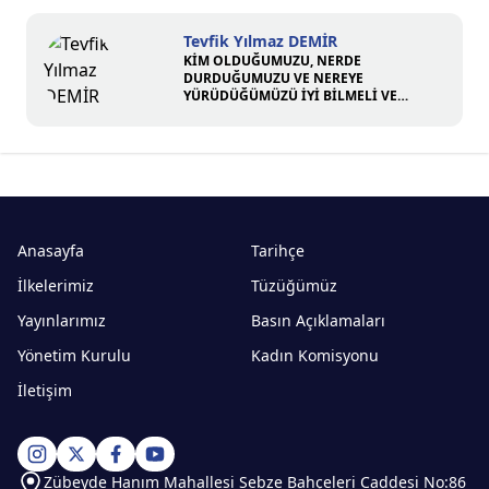
Tevfik Yılmaz DEMİR
KİM OLDUĞUMUZU, NERDE
DURDUĞUMUZU VE NEREYE
YÜRÜDÜĞÜMÜZÜ İYİ BİLMELİ VE
ÜZERİMİZE DÜŞEN SORUMLULUĞU
ÜSTLENMELİYİZ
Anasayfa
Tarihçe
İlkelerimiz
Tüzüğümüz
Yayınlarımız
Basın Açıklamaları
Yönetim Kurulu
Kadın Komisyonu
İletişim
Zübeyde Hanım Mahallesi Sebze Bahçeleri Caddesi No:86