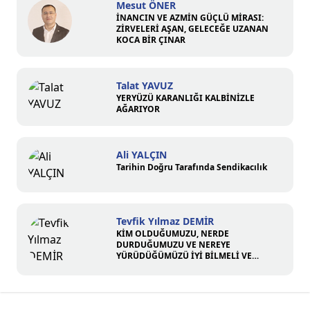
Mesut ÖNER
İNANCIN VE AZMİN GÜÇLÜ MİRASI:
ZİRVELERİ AŞAN, GELECEĞE UZANAN
KOCA BİR ÇINAR
Talat YAVUZ
YERYÜZÜ KARANLIĞI KALBİNİZLE
AĞARIYOR
Ali YALÇIN
Tarihin Doğru Tarafında Sendikacılık
Tevfik Yılmaz DEMİR
KİM OLDUĞUMUZU, NERDE
DURDUĞUMUZU VE NEREYE
YÜRÜDÜĞÜMÜZÜ İYİ BİLMELİ VE
ÜZERİMİZE DÜŞEN SORUMLULUĞU
ÜSTLENMELİYİZ