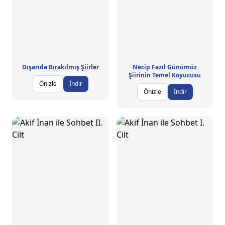
Dışarıda Bırakılmış Şiirler
Necip Fazıl Günümüz
Şiirinin Temel Koyucusu
Önizle
İndir
Önizle
İndir