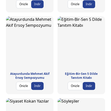
Önizle
İndir
Önizle
İndir
Atayurdunda Mehmet Akif
Eğitim-Bir-Sen 5 Dilde
Ersoy Sempozyumu
Tanıtım Kitabı
Önizle
İndir
Önizle
İndir