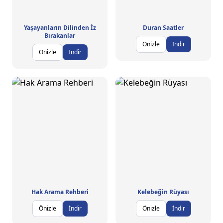
Yaşayanların Dilinden İz
Duran Saatler
Bırakanlar
Önizle
İndir
Önizle
İndir
Hak Arama Rehberi
Kelebeğin Rüyası
Önizle
İndir
Önizle
İndir