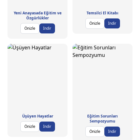
Yeni Anayasada Eğitim ve
Temsilci El Kitabı
Özgürlükler
Önizle
İndir
Önizle
İndir
Üşüyen Hayatlar
Eğitim Sorunları
Sempozyumu
Önizle
İndir
Önizle
İndir