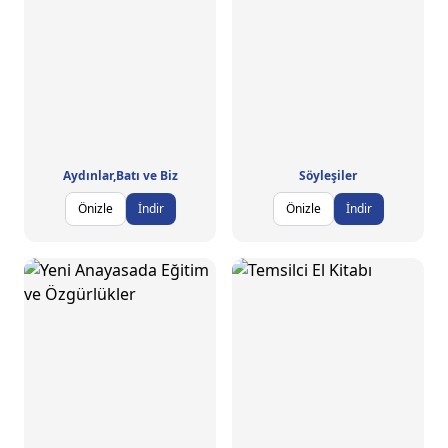
Aydınlar,Batı ve Biz
Söyleşiler
Önizle
İndir
Önizle
İndir