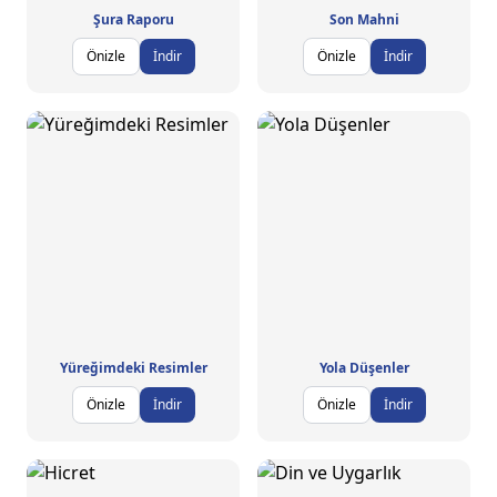
Şura Raporu
Son Mahni
Önizle
İndir
Önizle
İndir
Yüreğimdeki Resimler
Yola Düşenler
Önizle
İndir
Önizle
İndir