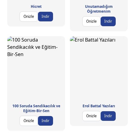
Hicret
Unutamadığım
Öğretmenim
Önizle
İndir
Önizle
İndir
100 Soruda Sendikacılık ve
Erol Battal Yazıları
Eğitim-Bir-Sen
Önizle
İndir
Önizle
İndir