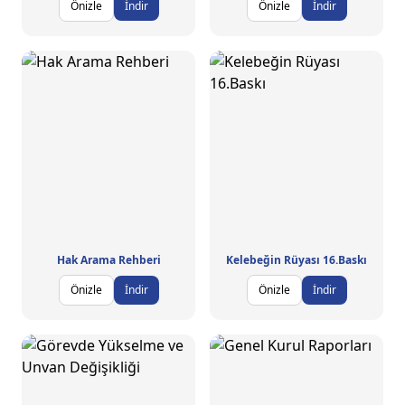
Önizle
İndir
Önizle
İndir
Hak Arama Rehberi
Kelebeğin Rüyası 16.Baskı
Önizle
İndir
Önizle
İndir